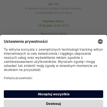
pok. D25
W sprawach pilnych proszę o kontakt mailowy:
mareksport@kozminski.edu.pl
Najbliższe dyżury:
10.06 godz. 11:45-12:15
Biuro Centrum Sportu
pok. D25
tel. 22-519-23-03
W sprawach WF proszę o kontakt mailowy: azs@kozminski.edu.pl
Prezes AZS
mgr Anna Perzyńska
W sprawach pilnych proszę o kontakt mailowy:
ap@kozminski.edu.pl
Najbliższe dyżury:
11.06
godz. 11:45-12:15
15.06 godz. 11:45-12:10
17.06 godz. 11:30-12:00
23.06 godz. 11:30-12:00
24.06 godz. 12:30-13:00
29.06 godz. 11:45-12:15
30.06 godz. 12:45-13:15