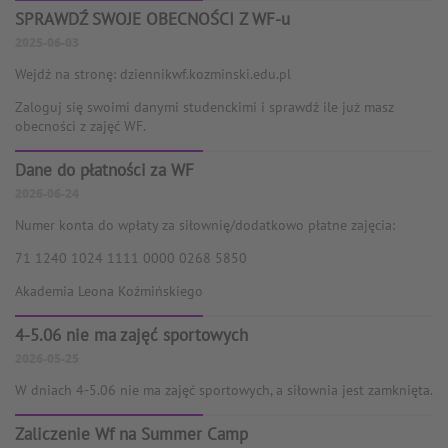
SPRAWDŹ SWOJE OBECNOŚCI Z WF-u
2025-06-03
Wejdź na stronę: dziennikwf.kozminski.edu.pl
Zaloguj się swoimi danymi studenckimi i sprawdź ile już masz
obecności z zajęć WF.
Dane do płatności za WF
2026-06-24
Numer konta do wpłaty za siłownię/dodatkowo płatne zajęcia:
71 1240 1024 1111 0000 0268 5850
Akademia Leona Koźmińskiego
4-5.06 nie ma zajęć sportowych
2026-05-25
W dniach 4-5.06 nie ma zajęć sportowych, a siłownia jest zamknięta.
Zaliczenie Wf na Summer Camp