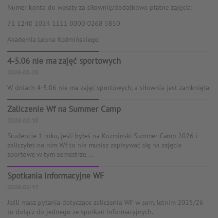
Numer konta do wpłaty za siłownię/dodatkowo płatne zajęcia:
71 1240 1024 1111 0000 0268 5850
Akademia Leona Koźmińskiego
4-5.06 nie ma zajęć sportowych
2026-05-25
W dniach 4-5.06 nie ma zajęć sportowych, a siłownia jest zamknięta.
Zaliczenie Wf na Summer Camp
2026-02-18
Studencie 1 roku, jeśli byłeś na Kozminski Summer Camp 2026 i
zaliczyłeś na nim Wf to nie musisz zapisywać się na zajęcia
sportowe w tym semestrze....
Spotkania informacyjne WF
2026-02-17
Jeśli masz pytania dotyczące zaliczenia WF w sem. letnim 2025/26
to dołącz do jednego ze spotkań informacyjnych.