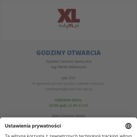
GODZINY OTWARCIA
Dyrektor Centrum Sportu ALK
mgr Marek Wołkowycki
pok. D25
W sprawach pilnych proszę o kontakt mailowy:
mareksport@kozminski.edu.pl
Najbliższe dyżury:
10.06 godz. 11:45-12:15
Biuro Centrum Sportu
pok. D25
tel. 22-519-23-03
W sprawach WF proszę o kontakt mailowy: azs@kozminski.edu.pl