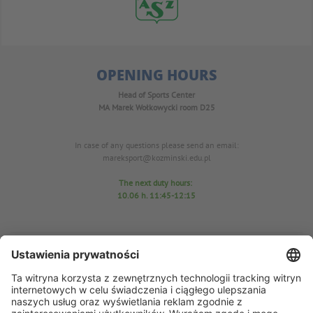
OPENING HOURS
Head of Sports Center
MA Marek Wołkowycki
room D25
In case of any questions please send an email:
mareksport@kozminski.edu.pl
The next duty hours:
10.06
h. 11:45-12:15
Sports Center Office
room D25
tel. 22-519-23-03
In case of any questions please send an email: azs@kozminski.edu.pl
AZS chairman MA Anna Perzyńska