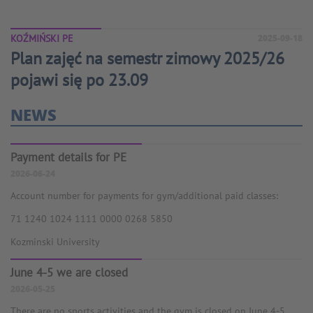
KOŹMIŃSKI PE
2025-09-18
Plan zajęć na semestr zimowy 2025/26
pojawi się po 23.09
NEWS
Payment details for PE
2026-06-24
Account number for payments for gym/additional paid classes:
71 1240 1024 1111 0000 0268 5850
Kozminski University
June 4-5 we are closed
2026-05-25
There are no sports activities and the gym is closed on June 4-5