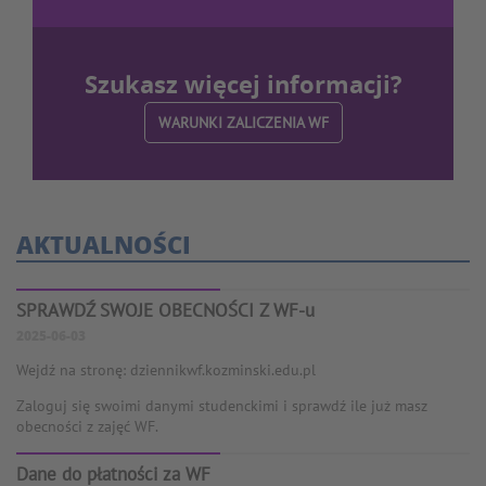
Szukasz więcej informacji?
WARUNKI ZALICZENIA WF
AKTUALNOŚCI
SPRAWDŹ SWOJE OBECNOŚCI Z WF-u
2025-06-03
Wejdź na stronę: dziennikwf.kozminski.edu.pl
Zaloguj się swoimi danymi studenckimi i sprawdź ile już masz
obecności z zajęć WF.
Dane do płatności za WF