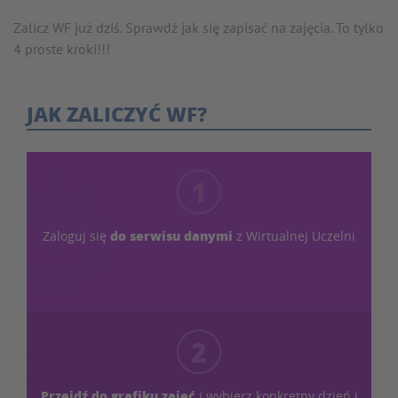
Zalicz WF już dziś. Sprawdź jak się zapisać na zajęcia. To tylko
4 proste kroki!!!
JAK ZALICZYĆ WF?
1
do serwisu danymi
Zaloguj się
z Wirtualnej Uczelni
2
Przejdź do grafiku zajęć
i wybierz konkretny dzień
i